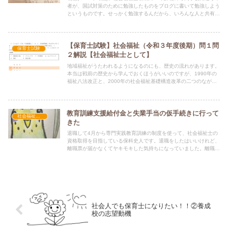
者が、国試対策のために勉強したものをブログに書いて勉強しよう
というものです。せっかく勉強するんだから、いろんな人と共有し
たほうがいいよねという気持ちです(笑)学生ですので間違いもある
かもしれないので(記事内容のベースは授業と教科書に書いてある
ことなってい
【保育士試験】社会福祉（令和３年度後期）問１問
保育士試験
２解説【社会福祉士として】
地域福祉がうたわれるようになるのにも、歴史の流れがあります。
本当は戦前の歴史から学んでおくほうがいいのですが、1990年の
福祉八法改正と、2000年の社会福祉基礎構造改革の二つのながれ
を押さえておくと、対応できる問題も増えるのではないかと思いま
す。福祉八法改正では、在宅福祉の推進が行われました。そして、
措置入所の権限
教育訓練支援給付金と 失業手当の仮手続きに行って
社会福祉士を目指す
きた
退職して4月から専門実践教育訓練の制度を使って、社会福祉士の
資格取得を目指している保科史人です。退職をしたはいいけれど、
離職票が届かなくてヤキモキした気持ちになっていました。離職票
がないと失業手当の申請に行けないじゃないか！！ しかーし、よ
くよく調べてみると、仮手続きというものがあるらしいじゃないで
すか！
社会人でも保育士になりたい！！②養成
校の志望動機