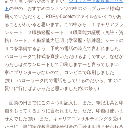
よって違う場合がありますが、
ジョブカード制度総合サイ
ト
の中の、おすすめコンテンツの中のジョブカード様式に
飛んでいただくと、PDFかExcelのファイルがいくつかあ
ることがわかると思います。この中から、１キャリアプラ
ンシート、２職務経歴シート、３職業能力証明（免許・資
格）シート、４職業能力証明（学習歴・訓練歴）シートの
４つを準備するよう、予約の電話の時点で言われました。
ハローワークで様式を直接いただけるようですが、なぜか
わたしはダウンロードして印刷しますーと言ってしまい、
家にプリンターがないので、コンビニで印刷しました
(笑) ハローワーク内で電話をしているのだから、すぐに
貰いに行けばよかったと思いました(後の祭り)
面談の日までにこの４つを記入し、また、筆記用具と印
鑑をもってくるように言われました。ただ、印鑑は使いま
せんでした(笑) また、キャリアコンサルティングを受け
た日に、専門実践教育訓練給付金の手続きを済ませられる