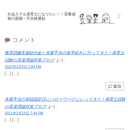
社会人でも保育士になりたい！！③養成
校の面接～不合格通知
コメント
教育訓練支援給付金と 失業手当の仮手続きに行ってきた | 保育士
試験の音楽理論対策ブログ
より:
2021年2月5日 2:04 PM
[…] […]
返信
失業手当の初回認定日にハローワークにいってきた | 保育士試験
の音楽理論対策ブログ
より:
2021年2月15日 7:44 PM
[…] […]