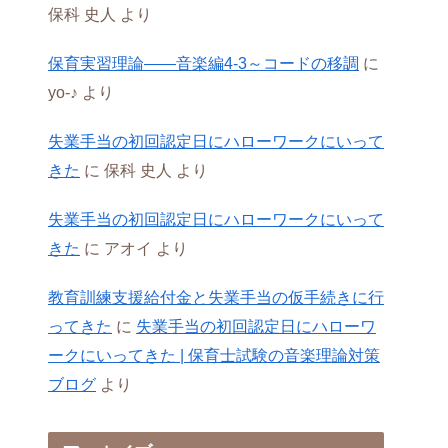
保科 史人
より
保育実習理論――音楽編4-3～コードの移調
に
yo-♪
より
失業手当の初回認定日にハローワークにいって
きた
に
保科 史人
より
失業手当の初回認定日にハローワークにいって
きた
に
アオイ
より
教育訓練支援給付金と 失業手当の仮手続きに行
ってきた
に
失業手当の初回認定日にハローワ
ークにいってきた | 保育士試験の音楽理論対策
ブログ
より