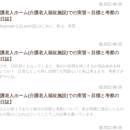
2022.08.26
護老人ホーム(介護老人福祉施設)での実習～目標と考察の
習日誌】
dsbygoogle || []).push({});はじめに 私は、保育...
2022.08.25
護老人ホーム(介護老人福祉施設)での実習～目標と考察の
習日誌】
容です。13日目ともなってくると、毎日の目標を何にするか悩み始める時
ょうか？ 正直なところ同じ目標でも問題ないと私は考えます。考察でき
すからね。
2022.08.18
護老人ホーム(介護老人福祉施設)での実習～目標と考察の
習日誌】
さんが迷うであろう毎日の目標と考察について、私が実際に提出したもの
んの助けになればということでこの記事を書いています。
2022.08.16