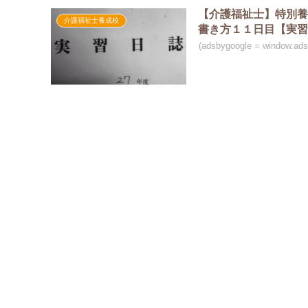
【介護福祉士】特別養
介護福祉士養成校
書き方１１日目【実
(adsbygoogle = window.a