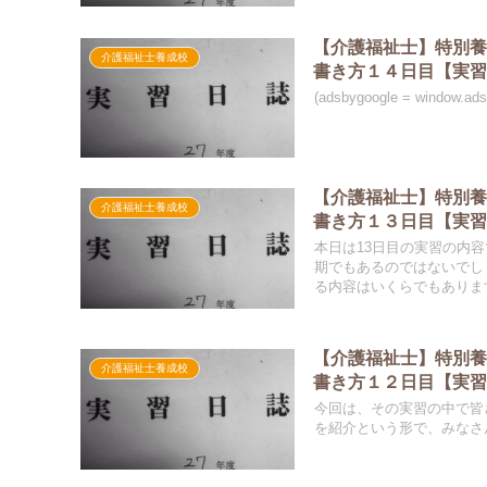
【介護福祉士】特別養
介護福祉士養成校
書き方１４日目【実
(adsbygoogle = window.a
【介護福祉士】特別養
介護福祉士養成校
書き方１３日目【実
本日は13日目の実習の内
期でもあるのではないでし
る内容はいくらでもありま
【介護福祉士】特別養
介護福祉士養成校
書き方１２日目【実
今回は、その実習の中で皆
を紹介という形で、みなさ