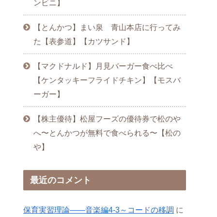
ンビニ】
【とんかつ】まい泉 青山本店に行ってみ
た【表参道】【カツサンド】
【マクドナルド】月見バーガー食べ比べ
【ケンタッキーフライドチキン】【モスバ
ーガー】
【株主優待】松屋フーズの優待券で松のや
へ〜とんかつが無料で食べられる〜【松の
や】
最近のコメント
保育実習理論――音楽編4-3～コードの移調
に