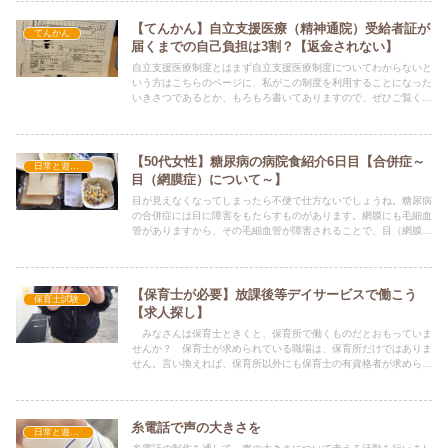
チはどうしようか悩
【てんかん】自立支援医療（精神通院）受給者証が
てんかん
届くまでの自己負担は3割？【返金されない】
自立支援医療制度とはまず自立支援医療制度についてわからないと
いう方はこちらのページに、私がこの制度を利用することになった
いきさつであるとか、もろもろ書いてありますので、ぜひご覧くだ
さい。届けば１割 届かなければ３割見出しにもある通りなのです
が、受給者証が届けば１割負担で請求してもらえます。そうでなけ
れば、
【50代女性】糖尿病の病院食紹介6日目【合併症～
日常と遊びのおもちゃ箱
目（網膜症）について～】
目が見えなくなってしまったら不便で仕方ないでしょうね。糖尿病
の合併症には目に障害をもたらすものがあります。網膜にも毛細血
管がありますから、その毛細血管が障害されることで、目（網膜）
に影響が及びます。末期でも自覚症状がない場合もあるとは……何
とも言えないですね。それでも、視界に赤い膜とか、とっても恐ろ
しいですね。
【保育士が必要】放課後等デイサービスで働こう
保育士試験
【求人探し】
みなさんは保育士ときくと、保育所で働くものだとおもっていま
せんか？ 保育士が求められている職場は、保育所だけではありま
せん。言い換えれば、保育所以外にも保育士の有資格者が求められ
ているということなのです。そのひとつに放課後等デイサービスが
あります。わたしも以前保育士として勤務していました。
糸電話で声の大きさを
日常と遊びのおもちゃ箱