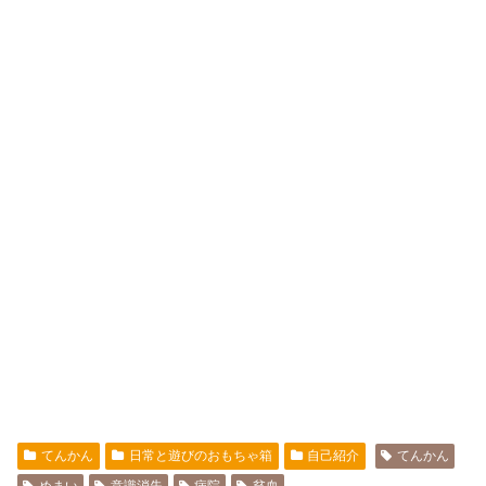
てんかん
日常と遊びのおもちゃ箱
自己紹介
てんかん
めまい
意識消失
病院
貧血