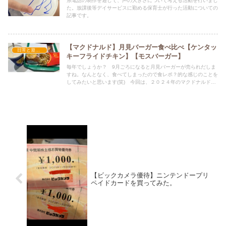
糸電話の制作を通して、声の大きさについて考える活動を行いまし
た。放課後等デイサービスに勤める保育士が行った活動についての
記事です。
【マクドナルド】月見バーガー食べ比べ【ケンタッ
日常と遊びのおもちゃ箱
キーフライドチキン】【モスバーガー】
毎年でしょうか？ 9月ごろになると月見バーガーが売られだしま
すね。なんとなく、食べてしまったので食レポ？的な感じのことを
してみたいと思います(笑) 今回は、２０２４年のマクドナルドの
ものとケンタッキーフライドチキンのものを食べましたので、それ
について書いてみたいと思います。というのも、よくイオンレイク
タウンに出没する
【​ビックカメラ優待】ニンテンドープリ
ペイドカードを買ってみた。