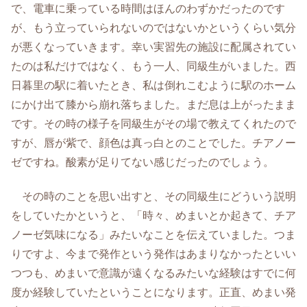
で、電車に乗っている時間はほんのわずかだったのです
が、もう立っていられないのではないかというくらい気分
が悪くなっていきます。幸い実習先の施設に配属されてい
たのは私だけではなく、もう一人、同級生がいました。西
日暮里の駅に着いたとき、私は倒れこむように駅のホーム
にかけ出て膝から崩れ落ちました。まだ息は上がったまま
です。その時の様子を同級生がその場で教えてくれたので
すが、唇が紫で、顔色は真っ白とのことでした。チアノー
ゼですね。酸素が足りてない感じだったのでしょう。
その時のことを思い出すと、その同級生にどういう説明
をしていたかというと、「時々、めまいとか起きて、チア
ノーゼ気味になる」みたいなことを伝えていました。つま
りですよ、今まで発作という発作はあまりなかったといい
つつも、めまいで意識が遠くなるみたいな経験はすでに何
度か経験していたということになります。正直、めまい発