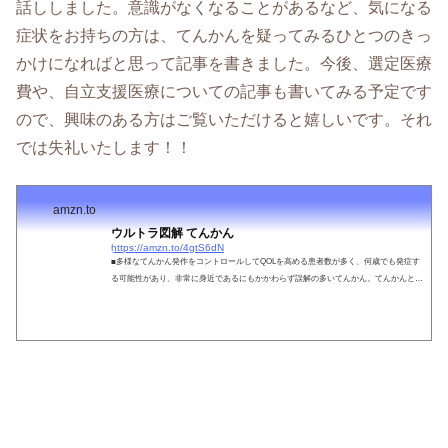
話ししました。意識がなくなることがあるなど、気になる
症状をお持ちの方は、てんかんを疑ってみるひとつのきっ
かけになればと思って記事を書きました。今後、選定医療
費や、自立支援医療についての記事も書いてみる予定です
ので、興味のある方はご覧いただけると嬉しいです。それ
では失礼いたします！！
amzn.to
ウルトラ図解 てんかん
https://amzn.to/4gtS6dN
■多様なてんかん発作をコントロールしてQOLを高める患者数が多く、何歳でも発症す
る可能性があり、非常に身近であるにもかかわらず誤解の多いてんかん。てんかんとい
っても発作の種類や、発作に関連する脳の部位はさまざまです。全身にけいれんがあら
われたり意識を失うような発作などが知られていますが、発作の種類はさまざまで一瞬
だけびくっとするような発作、意識を失っている間動いたり話したりするタイプもあ
り、なかには本人や身近な人もてんかんだと気づいていないこともあります。そういっ
た例では別の病気と間違われたり、...